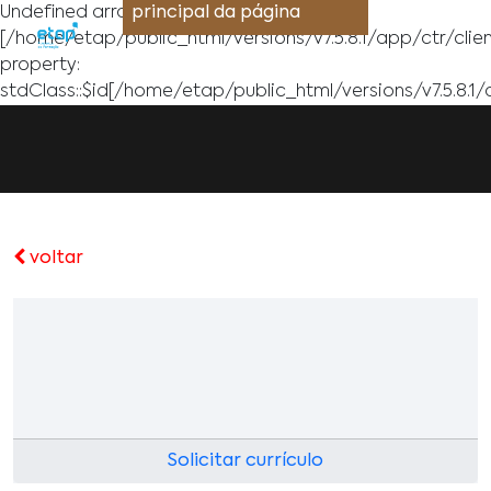
Undefined array key ""
principal da página
[/home/etap/public_html/versions/v7.5.8.1/app/ctr/clie
property:
stdClass::$id[/home/etap/public_html/versions/v7.5.8.1/
voltar
Solicitar currículo