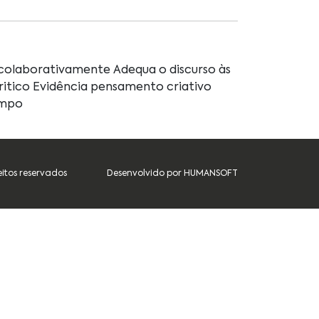
colaborativamente Adequa o discurso às
itico Evidência pensamento criativo
empo
eitos reservados
Desenvolvido por HUMANSOFT