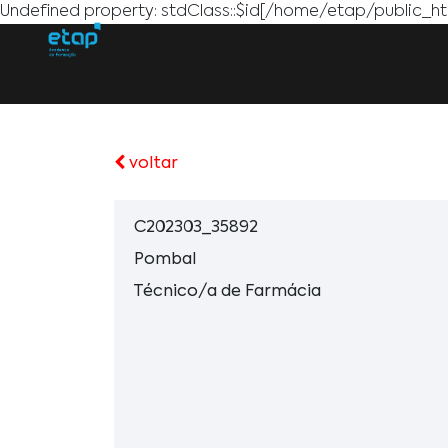
Undefined property: stdClass::$id[/home/etap/public_htm
voltar
C202303_35892
Pombal
Técnico/a de Farmácia