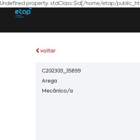
Undefined property: stdClass::$id[/home/etap/public_htm
voltar
C202303_35899
Arega
Mecânico/a