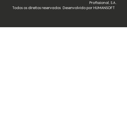
Profissional, S.A..
Todos os direitos reservados
Desenvolvido por HUMANSOFT