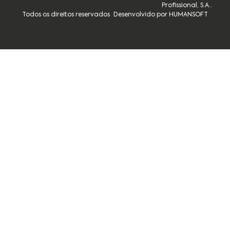
Profissional, S.A..
Todos os direitos reservados
Desenvolvido por HUMANSOFT