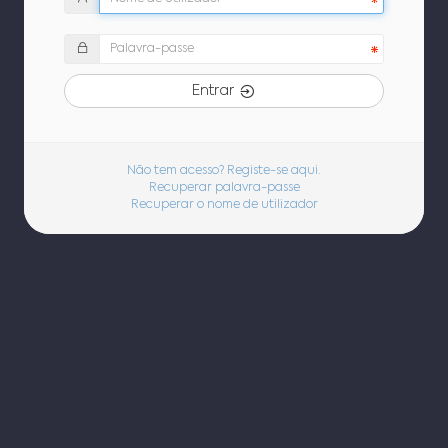
Entrar
Não tem acesso? Registe-se aqui.
Recuperar palavra-passe
Recuperar o nome de utilizador