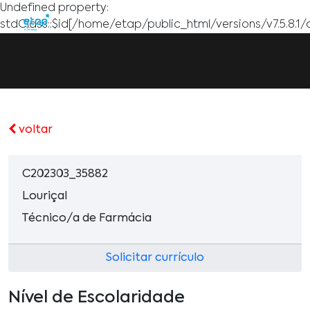
Undefined property:
stdClass::$id[/home/etap/public_html/versions/v7.5.8.1/
voltar
C202303_35882
Louriçal
Técnico/a de Farmácia
Solicitar currículo
Nível de Escolaridade